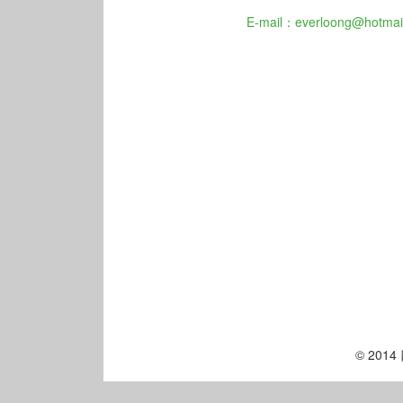
E-mail：everloong@hotmai
© 20